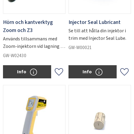
Hörn och kantverktyg
Injector Seal Lubricant
Zoom och Z3
Se till att hålla din injektor i
trim med Injector Seal Lube.
Används tillsammans med
Zoom-injektorn vid lagning i
GW-W00021
hörn eller kanten på glaset.
GW-W02430
Info
Info
Add to favorites
Add 