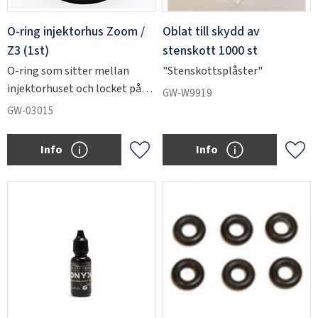
O-ring injektorhus Zoom /
Oblat till skydd av
Z3 (1st)
stenskott 1000 st
O-ring som sitter mellan
"Stenskottsplåster"
injektorhuset och locket på
GW-W9919
Zoom-injektorn.
GW-03015
Info
Info
Add to favorites
Add 