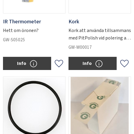
IR Thermometer
Kork
Hett om öronen?
Kork att använda tillsammans
med PitPolish vid polering av
GW-S05025
stenskott.
GW-W00017
Info
Info
Add to favorites
Add 