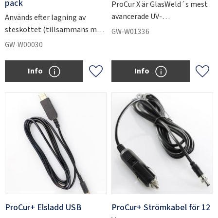
pack
ProCur X är GlasWeld´s mest
avancerade UV-
Används efter lagning av
härdningslampa för
steskottet (tillsammans med
GW-W01336
reparation av stenskott.
PitFiller GW-W04411) för att
GW-W00030
jämna ut lagningen.
Info
Info
Add to favorites
Add 
ProCur+ Elsladd USB
ProCur+ Strömkabel för 12