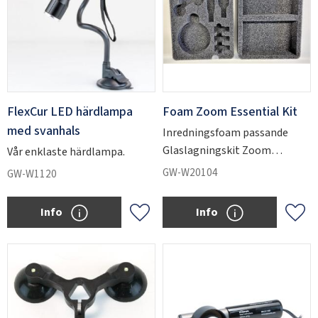
FlexCur LED härdlampa
Foam Zoom Essential Kit
med svanhals
Inredningsfoam passande
Glaslagningskit Zoom
Vår enklaste härdlampa.
Essential
GW-W20104
GW-W1120
Info
Info
Add to favorites
Add 