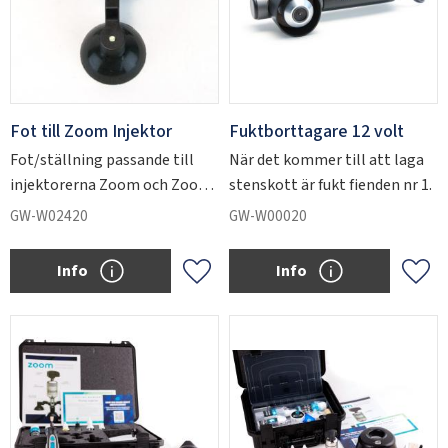
Fot till Zoom Injektor
Fuktborttagare 12 volt
Fot/ställning passande till
När det kommer till att laga
injektorerna Zoom och Zoom
stenskott är fukt fienden nr 1.
Z3
GW-W02420
GW-W00020
Info
Info
Add to favorites
Add 