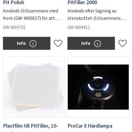
Pit Polish
PitFiller 2000
Används (tillsammans med
Används efter lagning av
Kork (GW-W00017) för att
stenskottet (tillsammans
polera upp till en blank yta
med plastfilm GW-W00030)
GW-W04701
GW-W04411
efter stenskottslagning.
för att jämna ut ytan på
lagningen.
Info
Info
Add to favorites
Add 
Plastfilm till PitFiller, 10-
ProCur X Härdlampa