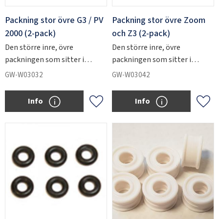
Packning stor övre G3 / PV
Packning stor övre Zoom
2000 (2-pack)
och Z3 (2-pack)
Den större inre, övre
Den större inre, övre
packningen som sitter i
packningen som sitter i
PV2000 och G3 injektorerna.
Zoom- och Z3 injektorerna.
GW-W03032
GW-W03042
Info
Info
Add to favorites
Add 