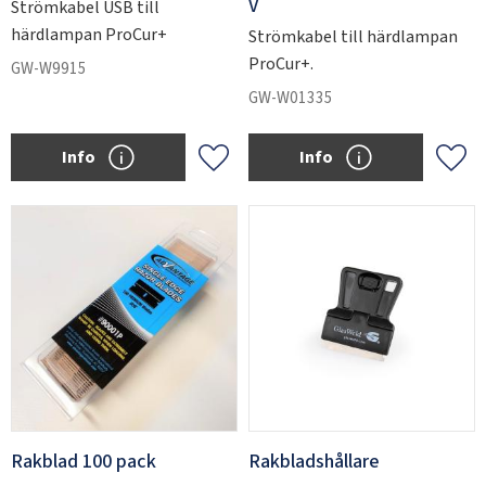
V
Strömkabel USB till
härdlampan ProCur+
Strömkabel till härdlampan
ProCur+.
GW-W9915
GW-W01335
Info
Info
Add to favorites
Add 
Rakblad 100 pack
Rakbladshållare