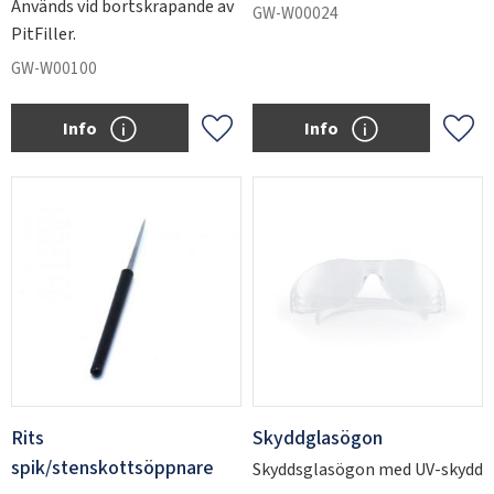
Används vid bortskrapande av
GW-W00024
PitFiller.
GW-W00100
Info
Info
Add to favorites
Add 
Rits
Skyddglasögon
spik/stenskottsöppnare
Skyddsglasögon med UV-skydd