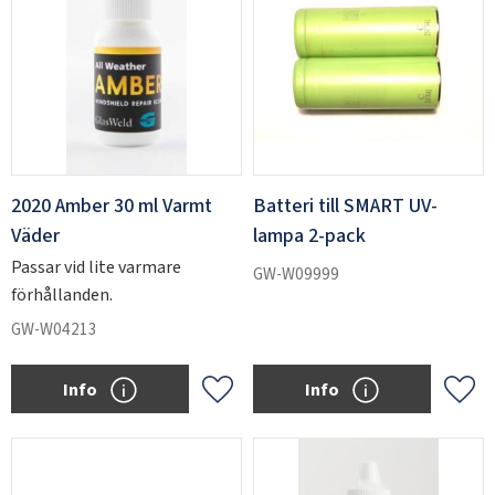
2020 Amber 30 ml Varmt
Batteri till SMART UV-
Väder
lampa 2-pack
Passar vid lite varmare
GW-W09999
förhållanden.
GW-W04213
Info
Info
Add to favorites
Add 