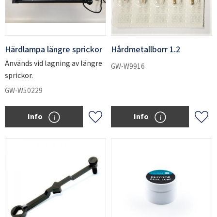
Härdlampa längre sprickor
Hårdmetallborr 1.2
Används vid lagning av längre
GW-W9916
sprickor.
GW-W50229
Info
Info
Add to favorites
Add 