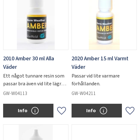
2010 Amber 30 ml Alla
2020 Amber 15 ml Varmt
Väder
Väder
Ett något tunnare resin som
Passar vid lite varmare
passar bra även vid lite lägre
förhållanden.
temperaturer.
GW-W04113
GW-W04211
Info
Info
Add to favorites
Add 