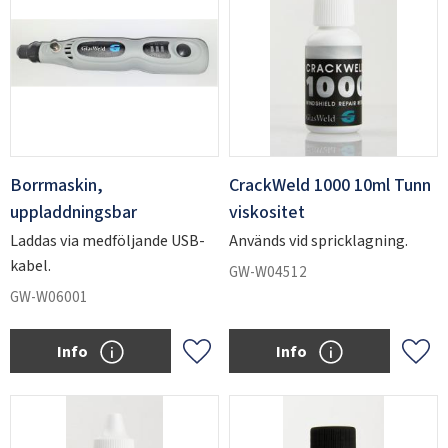
Borrmaskin,
CrackWeld 1000 10ml Tunn
uppladdningsbar
viskositet
Laddas via medföljande USB-
Används vid spricklagning.
kabel.
GW-W04512
GW-W06001
Info
Info
Add to favorites
Add 