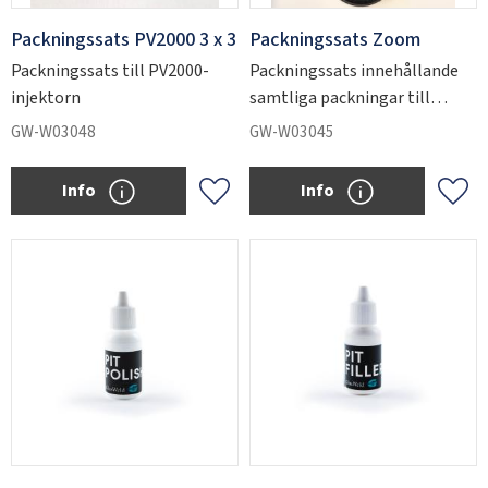
Packningssats PV2000 3 x 3
Packningssats Zoom
Packningssats till PV2000-
Packningssats innehållande
injektorn
samtliga packningar till
Zoom-injektorn.
GW-W03048
GW-W03045
Info
Info
Add to favorites
Add 