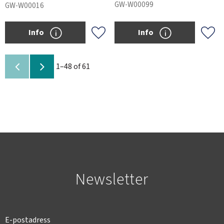
GW-W00099
GW-W00016
Info
Info
Add to favorites
Add 
1–
48
of
61
Newsletter