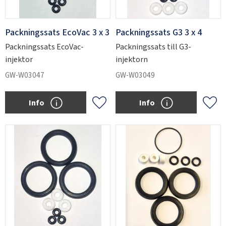
Packningssats EcoVac 3 x 3
Packningssats G3 3 x 4
Packningssats EcoVac-
Packningssats till G3-
injektor
injektorn
GW-W03047
GW-W03049
Info
Info
Add to favorites
Add 