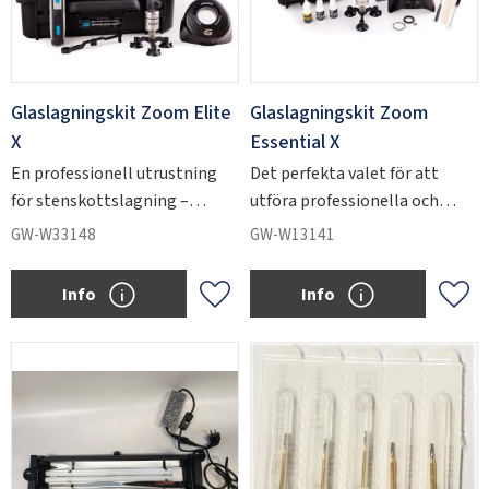
Glaslagningskit Zoom Elite
Glaslagningskit Zoom
X
Essential X
En professionell utrustning
Det perfekta valet för att
för stenskottslagning –
utföra professionella och
utformat för att effektivt
snygga
GW-W33148
GW-W13141
åtgärda både stenskott och
stenskottsreparationer
sprickor i vindrutan.
Info
Info
Add to favorites
Add 