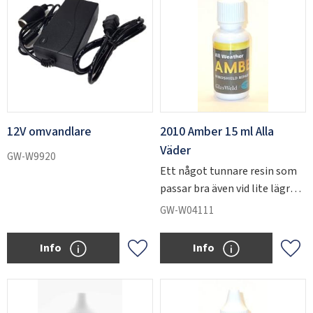
12V omvandlare
2010 Amber 15 ml Alla
Väder
GW-W9920
Ett något tunnare resin som
passar bra även vid lite lägre
temperaturer.
GW-W04111
Info
Info
Add to favorites
Add 