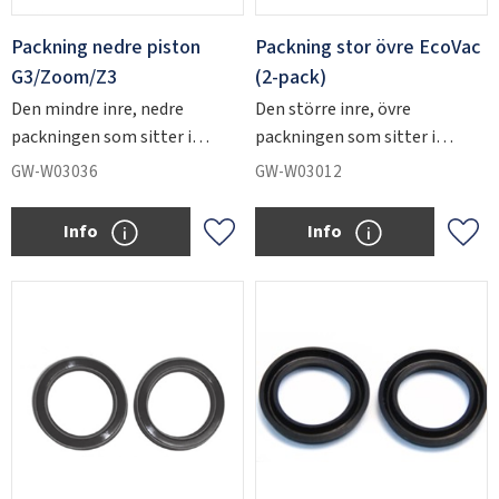
Packning nedre piston
Packning stor övre EcoVac
G3/Zoom/Z3
(2-pack)
Den mindre inre, nedre
Den större inre, övre
packningen som sitter i
packningen som sitter i
SWEDEN
SEK
Zoom-, G3- och Z3-
EcoVac-injektorn.
GW-W03036
GW-W03012
injektorerna.
Info
Info
Add to favorites
Add 