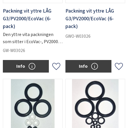
Packning vit yttre LÅG
Packning vit yttre LÅG
G3/PV2000/EcoVac (6-
G3/PV2000/EcoVac (6-
pack)
pack)
Den yttre vita packningen
GWO-W03026
som sitter i EcoVac-, PV2000-
och G3-injektorerna.
GW-W03026
Info
Info
Add to favorites
Add 