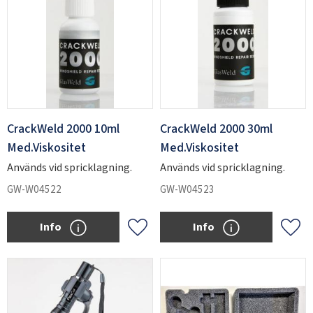
CrackWeld 2000 10ml
CrackWeld 2000 30ml
Med.Viskositet
Med.Viskositet
Används vid spricklagning.
Används vid spricklagning.
GW-W04522
GW-W04523
Info
Info
Add to favorites
Add 