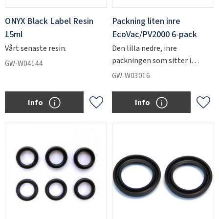
ONYX Black Label Resin
Packning liten inre
15ml
EcoVac/PV2000 6-pack
Vårt senaste resin.
Den lilla nedre, inre
packningen som sitter i
GW-W04144
EcoVac- och PV2000-
GW-W03016
injektorerna.
Info
Info
Add to favorites
Add 