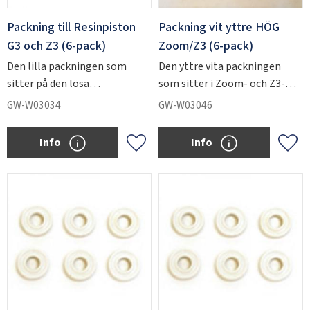
Packning till Resinpiston
Packning vit yttre HÖG
G3 och Z3 (6-pack)
Zoom/Z3 (6-pack)
Den lilla packningen som
Den yttre vita packningen
sitter på den lösa
som sitter i Zoom- och Z3-
resinpistongen i G3- och Z3-
injektorerna.
GW-W03034
GW-W03046
injektorerna.
Info
Info
Add to favorites
Add 