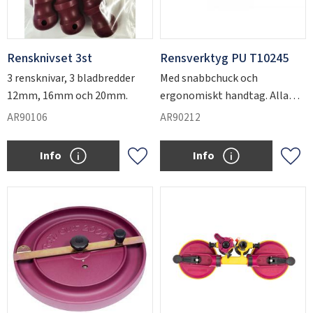
Rensknivset 3st
Rensverktyg PU T10245
3 rensknivar, 3 bladbredder
Med snabbchuck och
12mm, 16mm och 20mm.
ergonomiskt handtag. Alla
våra knivblad passar till
AR90106
AR90212
denna.
Info
Info
Add to favorites
Add 