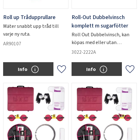
Roll up Trådupprullare
Roll-Out Dubbelvinsch
komplett m sugarfötter
Mäter snabbt upp tråd till
varje ny ruta.
Roll Out Dubbelvinsch, kan
köpas med eller utan
AR90107
sugkoppar.
3022-2222A
Info
Info
Add to favorites
Add 