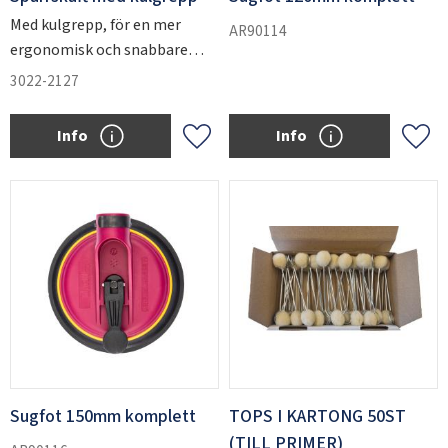
Med kulgrepp, för en mer
AR90114
ergonomisk och snabbare
utrullning. Standard i
3022-2127
verktygssatserna.
Info
Info
Add to favorites
Add 
Sugfot 150mm komplett
TOPS I KARTONG 50ST
(TILL PRIMER)