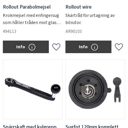
Rollout Parabolmejsel
Rollout wire
Krokmejsel med enfingersug
Skärtråd för urtagning av
som håller tråden mot glas
bilrutor.
eller kaross. Sitter fast på
494113
AR90103
glaset så att båda händerna är
fria.​
Info
Info
Add to favorites
Add 
Spärrskaft med kulgrepp
Sugfot 120mm komplett