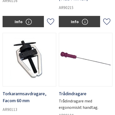
AR90116
AR90215
Info
Info
Add to favorites
Add 
Torkararmsavdragare,
Trådindragare
Facom 60 mm
Trådindragare med
ergonomiskt handtag.
AR90113