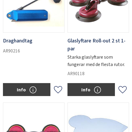
Draghandtag
Glaslyftare Roll-out 2 st 1-
par
AR90216
Starka glaslyftare som
fungerar med de flesta rutor.
AR90118
Info
Info
Add to favorites
Add 