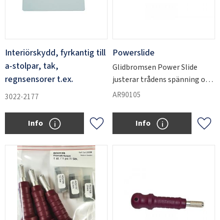
Interiörskydd, fyrkantig till
Powerslide
a-stolpar, tak,
Glidbromsen Power Slide
regnsensorer t.ex.
justerar trådens spänning och
minskar risken för trådbrott
AR90105
3022-2177
till nästan noll.
Info
Info
Add to favorites
Add 