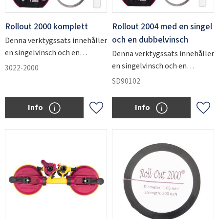
Rollout 2000 komplett
Rollout 2004 med en singel
och en dubbelvinsch
Denna verktygssats innehåller
SWEDEN
SEK
en singelvinsch och en
Denna verktygssats innehåller
dubbelvinsch samt alla
en singelvinsch och en
3022-2000
tillbehör du behöver för att
dubbelvinsch samt alla
SD90102
komma igång.
tillbehör du behöver för att
komma igång.
Info
Info
Add to favorites
Add 