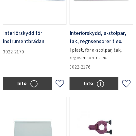
Interiörskydd för
Interiörskydd, a-stolpar,
instrumentbrädan
tak, regnsensorer t.ex.
I plast, för a-stolpar, tak,
3022-2170
regnsensorer t.ex.
3022-2176
Info
Info
Add to favorites
Add 