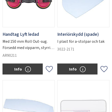
Handtag Lyft ledad
Interiörskydd (spade)
Med 150 mm Roll Out-sug.
I plast för a-stolpar och tak
Försedd med vipparm, styrring
3022-2171
och snabbkoppling.
AR90211
Info
Info
Add to favorites
Add 