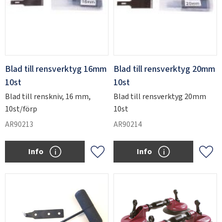
Blad till rensverktyg 16mm
Blad till rensverktyg 20mm
10st
10st
Blad till renskniv, 16 mm,
Blad till rensverktyg 20mm
10st/förp
10st
AR90213
AR90214
Info
Info
Add to favorites
Add 