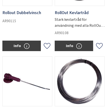
Rollout Dubbelvinsch
RollOut Kevlartråd
Stark kevlartråd för
AR90115
användning med alla RollOut-
vinschar.
AR90108
Info
Info
Add to favorites
Add 