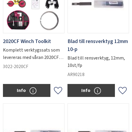
2020CF Winch Toolkit
Blad till rensverktyg 12mm
10-p
Komplett verktygssats som
levereras med våran 2020CF
Blad till rensverktyg, 12mm,
vinsch samt alla tillbehör du
10st/fp
3022-2020CF
behöver för att komma igång.
AR90218
Info
Info
Add to favorites
Add 