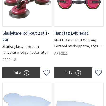
Glaslyftare Roll-out 2 st 1-
Handtag Lyft ledad
par
Med 150 mm Roll Out-sug.
Försedd med vipparm, styrring
Starka glaslyftare som
och snabbkoppling.
fungerar med de flesta rutor.
AR90211
AR90118
Info
Info
Add to favorites
Add 