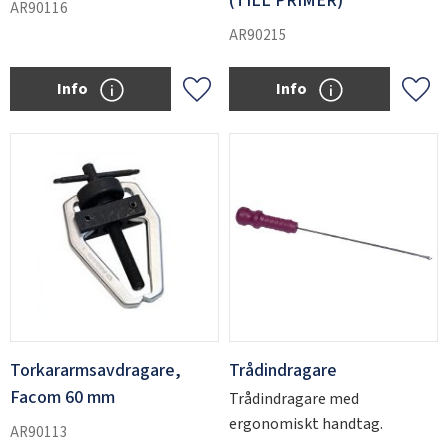
(TILL PRIMER)
AR90116
AR90215
Info
Info
Add to favorites
Add 
Torkararmsavdragare,
Trådindragare
Facom 60 mm
Trådindragare med
ergonomiskt handtag.
AR90113