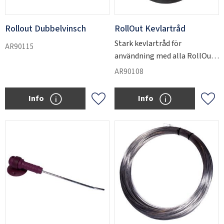
Rollout Dubbelvinsch
RollOut Kevlartråd
Stark kevlartråd för
AR90115
användning med alla RollOut-
vinschar.
AR90108
Info
Info
Add to favorites
Add 