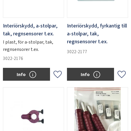
Interiörskydd, a-stolpar,
Interiörskydd, fyrkantig till
tak, regnsensorer t.ex.
a-stolpar, tak,
regnsensorer t.ex.
I plast, för a-stolpar, tak,
regnsensorer t.ex.
3022-2177
3022-2176
Info
Info
Add to favorites
Add 