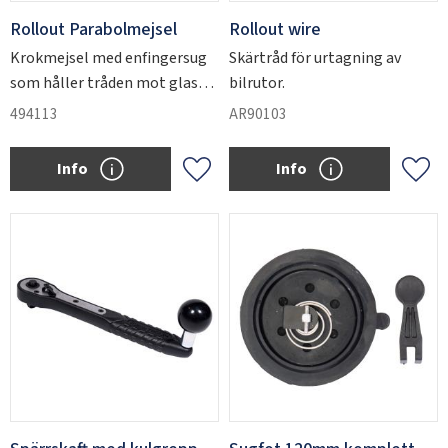
Rollout Parabolmejsel
Rollout wire
Krokmejsel med enfingersug
Skärtråd för urtagning av
som håller tråden mot glas
bilrutor.
eller kaross. Sitter fast på
SWEDEN
SEK
494113
AR90103
glaset så att båda händerna är
fria.​
Info
Info
Add to favorites
Add 