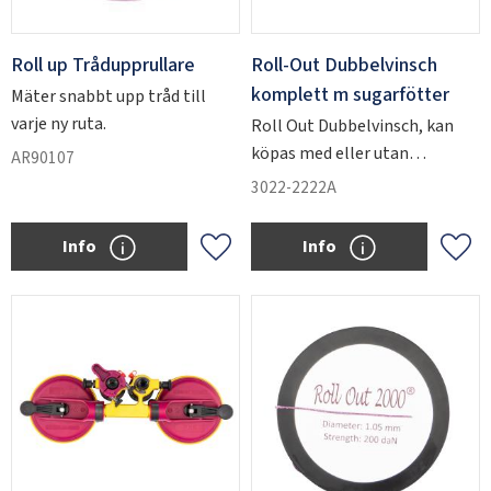
Roll up Trådupprullare
Roll-Out Dubbelvinsch
komplett m sugarfötter
Mäter snabbt upp tråd till
varje ny ruta.
Roll Out Dubbelvinsch, kan
köpas med eller utan
AR90107
sugkoppar.
3022-2222A
Info
Info
Add to favorites
Add 