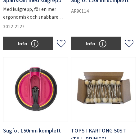
Spärrskaft med kulgrepp
Sugfot 120mm komplett
Med kulgrepp, för en mer
AR90114
ergonomisk och snabbare
utrullning. Standard i
3022-2127
verktygssatserna.
Info
Info
Add to favorites
Add 
Sugfot 150mm komplett
TOPS I KARTONG 50ST