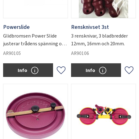
Powerslide
Rensknivset 3st
Glidbromsen Power Slide
3 rensknivar, 3 bladbredder
justerar trådens spänning och
12mm, 16mm och 20mm.
minskar risken för trådbrott
AR90105
AR90106
till nästan noll.
Info
Info
Add to favorites
Add 