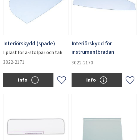
Interiörskydd (spade)
Interiörskydd för
instrumentbrädan
I plast för a-stolpar och tak
3022-2171
3022-2170
Info
Info
Add to favorites
Add 