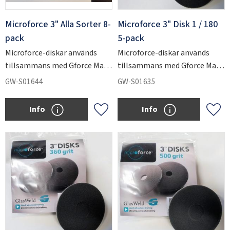
Microforce 3" Alla Sorter 8-
Microforce 3" Disk 1 / 180
pack
5-pack
Microforce-diskar används
Microforce-diskar används
tillsammans med Gforce Max
tillsammans med Gforce Max
för att slipa ner kraftiga
för att slipa ner kraftiga
GW-S01644
GW-S01635
repskador i glas.
repskador i glas.
Info
Info
Lägg till i favoriter
Lägg 