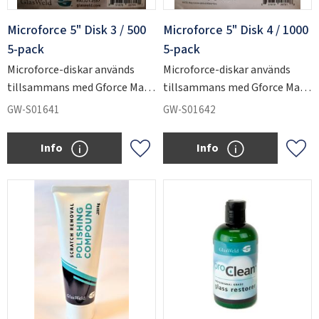
Microforce 5" Disk 3 / 500
Microforce 5" Disk 4 / 1000
5-pack
5-pack
Microforce-diskar används
Microforce-diskar används
tillsammans med Gforce Max
tillsammans med Gforce Max
för att slipa ner kraftiga
för att slipa ner kraftiga
GW-S01641
GW-S01642
repskador i glas.
repskador i glas.
Info
Info
Lägg till i favoriter
Lägg 