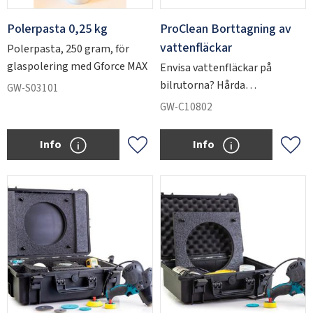
Polerpasta 0,25 kg
ProClean Borttagning av
vattenfläckar
Polerpasta, 250 gram, för
glaspolering med Gforce MAX
​Envisa vattenfläckar på
bilrutorna? Hårda
GW-S03101
vattenfläckar på dina
GW-C10802
duschdörrar?
Info
Info
Lägg till i favoriter
Lägg 