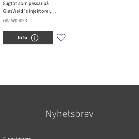
Sugfot som passar på
GlasWeld´s injektorer,
härdlampor, skvättskydd till
GW-W00033
Gforce mm.
Info
Lägg till i favoriter
Nyhetsbrev