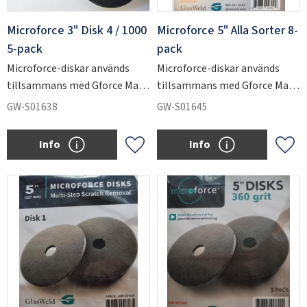
Microforce 3" Disk 4 / 1000
Microforce 5" Alla Sorter 8-
5-pack
pack
Microforce-diskar används
Microforce-diskar används
tillsammans med Gforce Max
tillsammans med Gforce Max
för att slipa ner kraftiga
för att slipa ner kraftiga
GW-S01638
GW-S01645
repskador i glas.
repskador i glas.
Info
Info
Lägg till i favoriter
Lägg 