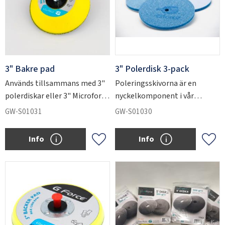
3" Bakre pad
3" Polerdisk 3-pack
Används tillsammans med 3"
Poleringsskivorna är en
polerdiskar eller 3" Microforce
nyckelkomponent i vår
slipdiskar.
enstegsteknik vid
GW-S01031
GW-S01030
glaspolering.
Info
Info
Lägg till i favoriter
Lägg 