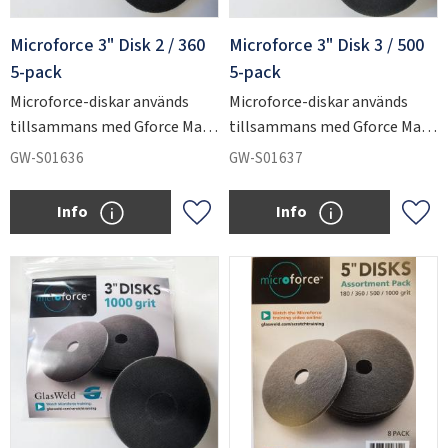
Microforce 3" Disk 2 / 360
Microforce 3" Disk 3 / 500
5-pack
5-pack
Microforce-diskar används
Microforce-diskar används
tillsammans med Gforce Max
tillsammans med Gforce Max
för att slipa ner kraftiga
för att slipa ner kraftiga
GW-S01636
GW-S01637
repskador i glas.
repskador i glas.
Info
Info
Lägg till i favoriter
Lägg 
SVERIGE
SEK