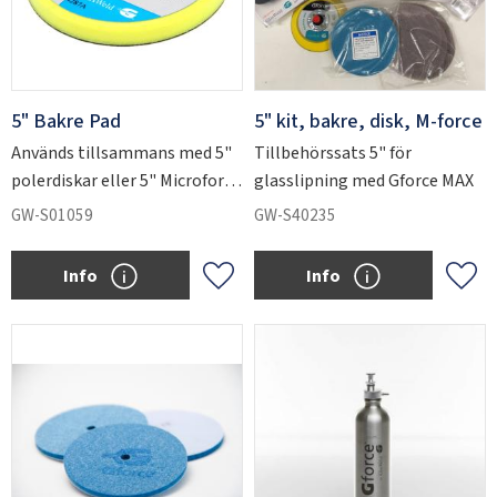
5" Bakre Pad
5" kit, bakre, disk, M-force
Används tillsammans med 5"
Tillbehörssats 5" för
polerdiskar eller 5" Microforce
glasslipning med Gforce MAX
slipdiskar.
GW-S01059
GW-S40235
Info
Info
Lägg till i favoriter
Lägg 