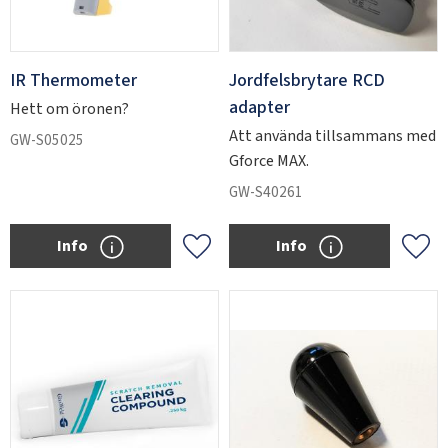
IR Thermometer
Jordfelsbrytare RCD
adapter
Hett om öronen?
Att använda tillsammans med
GW-S05025
Gforce MAX.
GW-S40261
Info
Info
Lägg till i favoriter
Lägg 