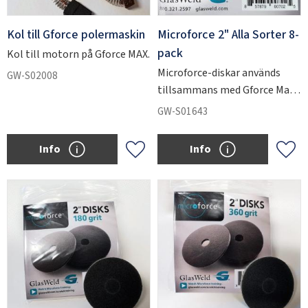
Kol till Gforce polermaskin
Microforce 2" Alla Sorter 8-
pack
Kol till motorn på Gforce MAX.
Microforce-diskar används
GW-S02008
tillsammans med Gforce Max
för att slipa ner kraftiga
GW-S01643
repskador i glas.
Info
Info
Lägg till i favoriter
Lägg 