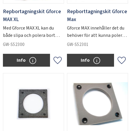
Repbortagningskit Gforce
Repborttagningskit Gforce
MAX XL
Max
Med Gforce MAX XL kan du
Gforce MAX innehåller det du
både slipa och polera bort
behöver för att kunna polera
repor i glas.
bort repor i glas.
GW-S52300
GW-S52301
Info
Info
Lägg till i favoriter
Lägg 