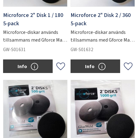
Microforce 2" Disk 1 / 180
Microforce 2" Disk 2 / 360
5-pack
5-pack
Microforce-diskar används
Microforce-diskar används
tillsammans med Gforce Max
tillsammans med Gforce Max
för att slipa ner kraftiga
för att slipa ner kraftiga
GW-S01631
GW-S01632
repskador i glas.
repskador i glas.
Info
Info
Lägg till i favoriter
Lägg 