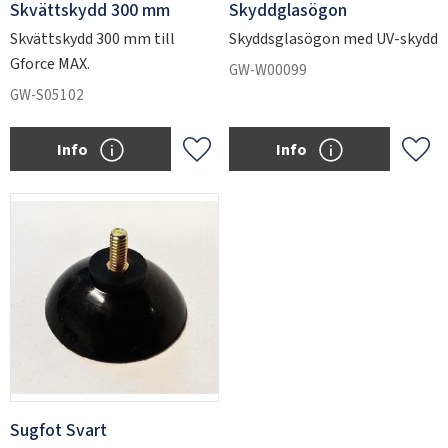
Skvättskydd 300 mm
Skyddglasögon
Skvättskydd 300 mm till
Skyddsglasögon med UV-skydd
Gforce MAX.
GW-W00099
GW-S05102
Info
Info
Lägg till i favoriter
Lägg 
Sugfot Svart