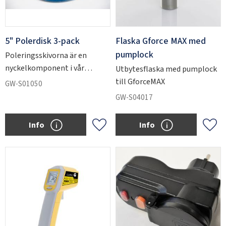
5" Polerdisk 3-pack
Flaska Gforce MAX med
pumplock
Poleringsskivorna är en
nyckelkomponent i vår
Utbytesflaska med pumplock
enstegsteknik vid
till GforceMAX
GW-S01050
glaspolering.
GW-S04017
Info
Info
Lägg till i favoriter
Lägg 