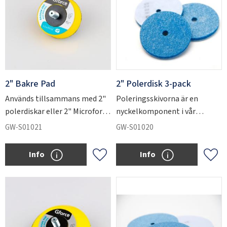
2" Bakre Pad
2" Polerdisk 3-pack
Används tillsammans med 2"
Poleringsskivorna är en
polerdiskar eller 2" Microforce
nyckelkomponent i vår
slipdiskar.
enstegsteknik vid
GW-S01021
GW-S01020
glaspolering.
Info
Info
Lägg till i favoriter
Lägg 