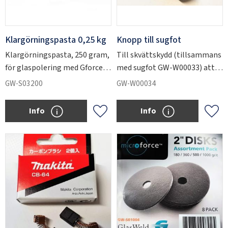
Klargörningspasta 0,25 kg
Knopp till sugfot
Klargörningspasta, 250 gram,
Till skvättskydd (tillsammans
för glaspolering med Gforce
med sugfot GW-W00033) att
MAX
använda vid glaspolering.
GW-S03200
GW-W00034
Info
Info
Lägg till i favoriter
Lägg 