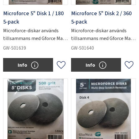
Microforce 5" Disk 1 / 180
Microforce 5" Disk 2 / 360
5-pack
5-pack
Microforce-diskar används
Microforce-diskar används
tillsammans med Gforce Max
tillsammans med Gforce Max
för att slipa ner kraftiga
för att slipa ner kraftiga
GW-S01639
GW-S01640
repskador i glas.
repskador i glas.
Info
Info
Lägg till i favoriter
Lägg 