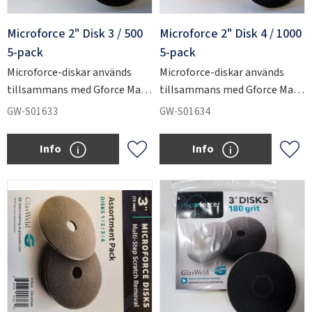
Microforce 2" Disk 3 / 500
Microforce 2" Disk 4 / 1000
5-pack
5-pack
Microforce-diskar används
Microforce-diskar används
tillsammans med Gforce Max
tillsammans med Gforce Max
för att slipa ner kraftiga
för att slipa ner kraftiga
GW-S01633
GW-S01634
repskador i glas.
repskador i glas.
Info
Info
Lägg till i favoriter
Lägg 