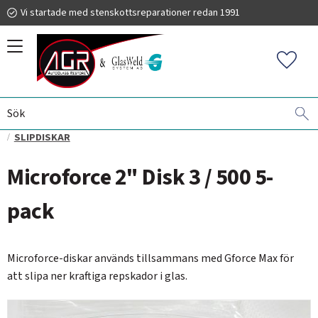
Vi startade med stenskottsreparationer redan 1991
Meny
Favorit
BORTPOLERING AV REPOR I GLAS
GLASWELD GFORCE
019 225 220
SLIPDISKAR
Microforce 2" Disk 3 / 500 5-
info@autoglassrestore.se
pack
Microforce-diskar används tillsammans med Gforce Max för
att slipa ner kraftiga repskador i glas.