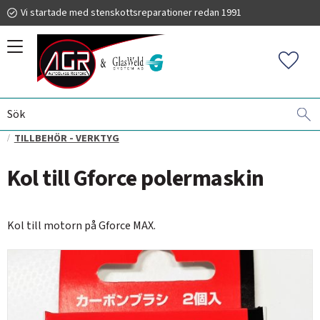
Vi startade med stenskottsreparationer redan 1991
Meny
Favorit
BORTPOLERING AV REPOR I GLAS
GLASWELD GFORCE
019 225 220
TILLBEHÖR - VERKTYG
Kol till Gforce polermaskin
info@autoglassrestore.se
Kol till motorn på Gforce MAX.