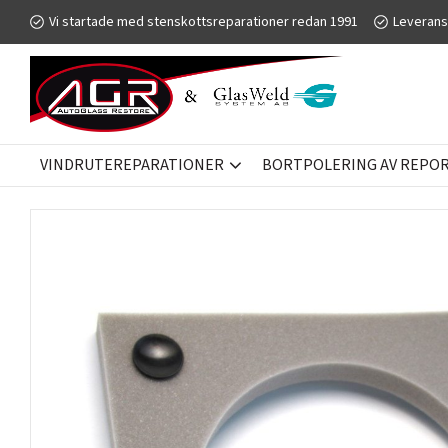
Vi startade med stenskottsreparationer redan 1991
Leverans
VINDRUTEREPARATIONER
BORTPOLERING AV REPOR 
BORTPOLERING AV REPOR I GLAS
GLASWELD GFORCE
TILL