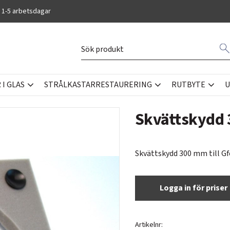
 1-5 arbetsdagar
I GLAS
STRÅLKASTARRESTAURERING
RUTBYTE
U
BEHÖR - VERKTYG
Skvättskydd
Skvättskydd 300 mm till Gf
Logga in för priser
Artikelnr