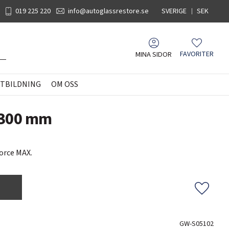
019 225 220
info@autoglassrestore.se
SVERIGE
SEK
MINA SIDOR
FAVORITER
Favoriter
TBILDNING
OM OSS
 300 mm
orce MAX.
Lägg til
GW-S05102