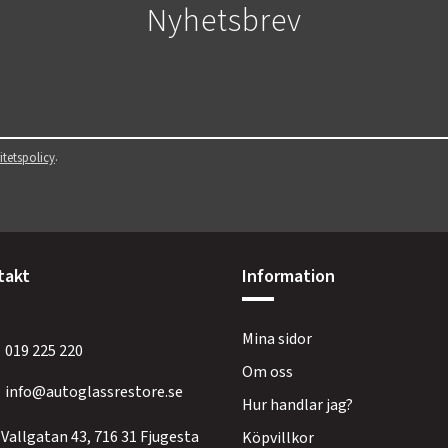
Nyhetsbrev
.
itetspolicy
takt
Information
Mina sidor
019 225 220
Om oss
info@autoglassrestore.se
Hur handlar jag?
Vallgatan 43, 716 31 Fjugesta
Köpvillkor