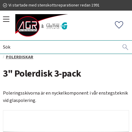
Vi startade med stenskottsreparationer redan 1991
Meny
Favorit
BORTPOLERING AV REPOR I GLAS
GLASWELD GFORCE
019 225 220
POLERDISKAR
3" Polerdisk 3-pack
info@autoglassrestore.se
Poleringsskivorna är en nyckelkomponent i vår enstegsteknik
vid glaspolering.