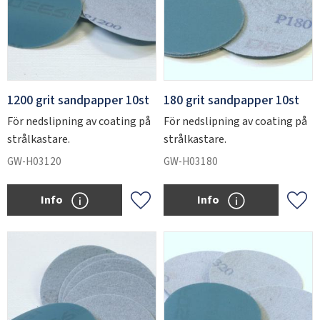
1200 grit sandpapper 10st
180 grit sandpapper 10st
För nedslipning av coating på
För nedslipning av coating på
strålkastare.
strålkastare.
GW-H03120
GW-H03180
Info
Info
Add to favorites
Add 