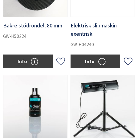
Bakre stödrondell 80 mm
Elektrisk slipmaskin
exentrisk
GW-H50224
GW-H04240
Info
Info
Add to favorites
Add 