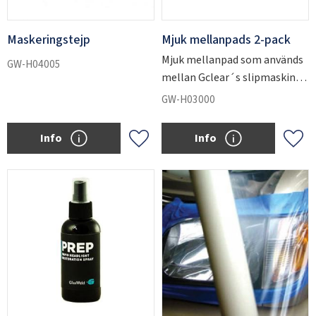
Maskeringstejp
Mjuk mellanpads 2-pack
Mjuk mellanpad som används
GW-H04005
mellan Gclear´s slipmaskin
och slippapper.
GW-H03000
Info
Info
Add to favorites
Add 