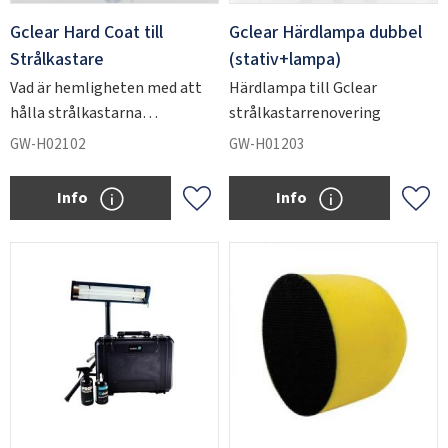
Gclear Hard Coat till
Gclear Härdlampa dubbel
Strålkastare
(stativ+lampa)
Vad är hemligheten med att
Härdlampa till Gclear
hålla strålkastarna
strålkastarrenovering
kristallklara i flera år?
GW-H02102
GW-H01203
Info
Info
Add to favorites
Add 