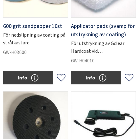
600 grit sandpapper 10st
Applicator pads (svamp för
utstrykning av coating)
För nedslipning av coating på
strålkastare.
För utstrykning av Gclear
Hardcoat vid
GW-H03600
strålkastarrenovering
GW-H04010
Info
Info
Add to favorites
Add 