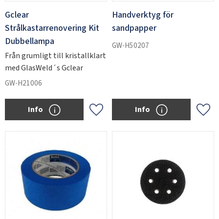
Gclear
Handverktyg för
Strålkastarrenovering Kit
sandpapper
Dubbellampa
GW-H50207
Från grumligt till kristallklart
med GlasWeld´s Gclear
GW-H21006
Info
Info
Add to favorites
Add 
SWEDEN
SEK