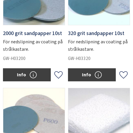
2000 grit sandpapper 10st
320 grit sandpapper 10st
För nedslipning av coating på
För nedslipning av coating på
strålkastare.
strålkastare.
GW-H03200
GW-H03320
Info
Info
Add to favorites
Add 