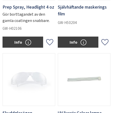
Prep Spray, Headlight 4 oz
Självhäftande maskerings
film
Gör borttagandet av den
gamla coatingen snabbare.
GW-H50204
GW-H02106
Info
Info
Add to favorites
Add 