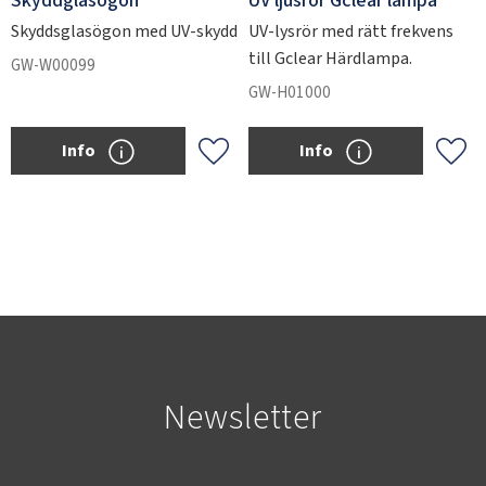
Skyddglasögon
UV ljusrör Gclear lampa
Skyddsglasögon med UV-skydd
UV-lysrör med rätt frekvens
till Gclear Härdlampa.
GW-W00099
GW-H01000
Info
Info
Add to favorites
Add 
Newsletter