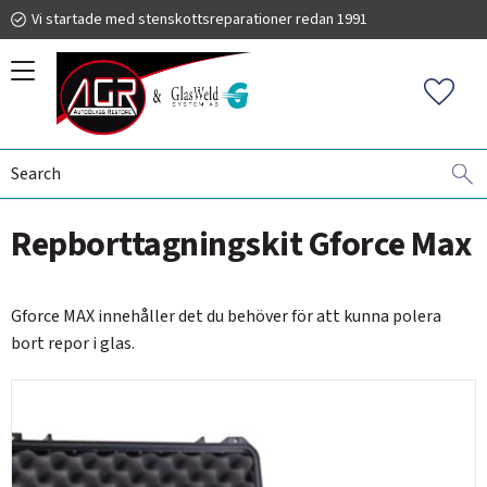
Vi startade med stenskottsreparationer redan 1991
Menu
Favorit
SCRATCH REMOVAL
GLASWELD GFORCE
KITS
019 225 220
Repborttagningskit Gforce Max
autoglassrestore.se
Gforce MAX innehåller det du behöver för att kunna polera
bort repor i glas.