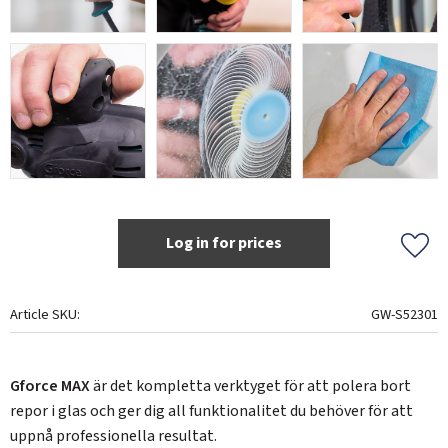
Log in for prices
Add t
Article SKU
GW-S52301
Gforce MAX
är det kompletta verktyget för att polera bort
repor i glas och ger dig all funktionalitet du behöver för att
uppnå professionella resultat.