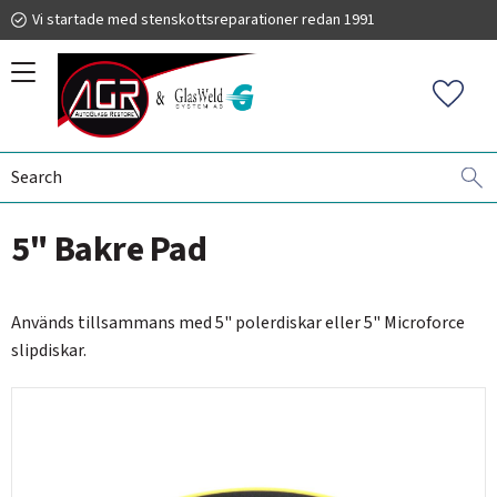
Vi startade med stenskottsreparationer redan 1991
Menu
Favorit
SCRATCH REMOVAL
GLASWELD GFORCE
BACKER PADS
019 225 220
5" Bakre Pad
autoglassrestore.se
Används tillsammans med 5" polerdiskar eller 5" Microforce
slipdiskar.