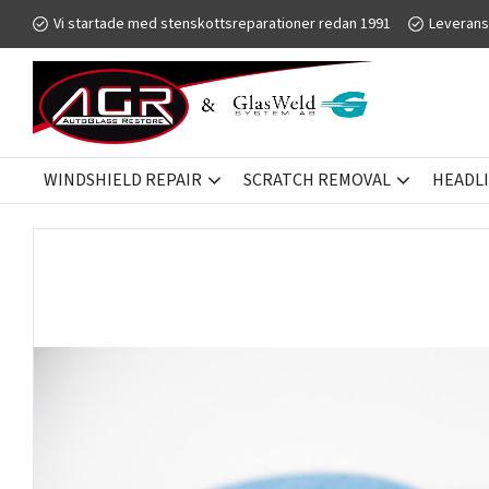
Vi startade med stenskottsreparationer redan 1991
Leverans
WINDSHIELD REPAIR
SCRATCH REMOVAL
HEADL
SCRATCH REMOVAL
GLASWELD GFORCE
POLISHING DISKS