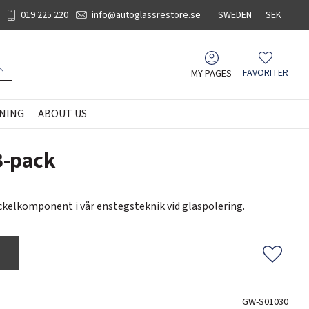
019 225 220
info@autoglassrestore.se
SWEDEN
SEK
MY PAGES
FAVORITER
Favorites
NING
ABOUT US
3-pack
ckelkomponent i vår enstegsteknik vid glaspolering.
Add to f
GW-S01030