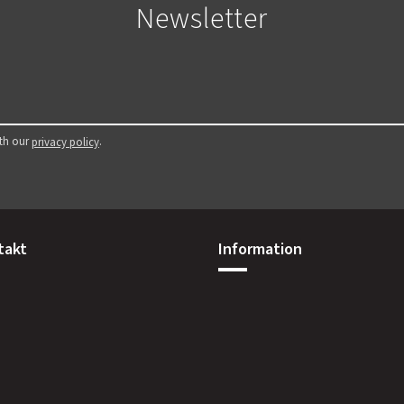
Newsletter
ith our
.
privacy policy
takt
Information