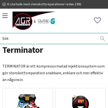
Vi startade med stenskottsreparationer redan 1991
Meny
Favorit
VINDRUTEREPARATIONER
TERMINATOR
019 225 220
Terminator
info@autoglassrestore.se
TERMINATOR är ett kompressormatad injektionssystem som
gör stenskottsreparation snabbare, enklare och mer effektiv
än någonsin.