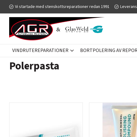
Vi startade med stenskottsreparationer redan 1991
Leverans
VINDRUTEREPARATIONER
BORTPOLERING AV REPOR 
BORTPOLERING AV REPOR I GLAS
GLASWELD GFORCE
POL
Polerpasta