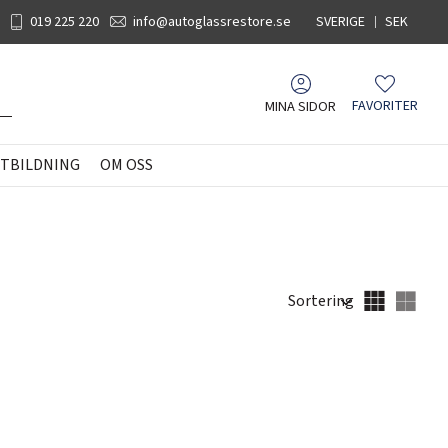
019 225 220
info@autoglassrestore.se
SVERIGE
SEK
MINA SIDOR
FAVORITER
Favoriter
TBILDNING
OM OSS
Välj sortering
Välj