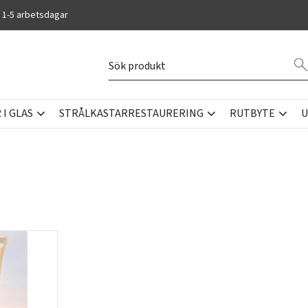
 1-5 arbetsdagar
I GLAS
STRÅLKASTARRESTAURERING
RUTBYTE
U
ERPASTA