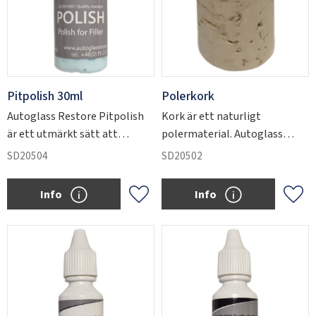
Pitpolish 30ml
Polerkork
Autoglass Restore Pitpolish
Kork är ett naturligt
är ett utmärkt sätt att
polermaterial. Autoglass
förbättra den optiska
Restore's polerkorkar är
SD20504
SD20502
klarheten på den härdade och
idealiska när de används för
slipade ytreparationen.
att polera upp ytan på den
Info
Info
Lägg till i favoriter
Lägg 
nedslipade Pitfillern.