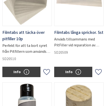
Filmtabs att täcka över
Filmtabs långa sprickor. 5st
pitfiller 10p
Anväds tillsammans med
PitFiller vid reparation av
Perfekt för att ta bort syret
längre sprickor.
från Pitfillern som används
SD20509
att fylla ut håligheter på
SD20510
rutans yta och därmed uppnå
ett bättre härdresultat.
Info
Info
Lägg till i favoriter
Lägg 