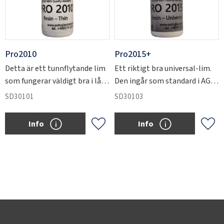
Pro2010
Pro2015+
Detta är ett tunnflytande lim
Ett riktigt bra universal-lim.
SVERIGE
SEK
som fungerar väldigt bra i låga
Den ingår som standard i AGR
temperaturer och i små tunna
´s utrustningar. Klarar de allra
SD30101
SD30103
och svårfyllda sprickor.
flesta reparationer.
Info
Info
Lägg till i favoriter
Lägg 