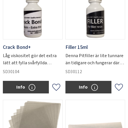
Crack Bond+
Filler 15ml
Låg viskositet gör det extra
Denna Pitfiller är lite tunnare
lätt att fylla svårfyllda
än tidigare och fungerar därför
sprickor.
även bra till skador där ni
SD30104
SD30112
borrat upp stenskottet av
olika anledningar.
Info
Info
Lägg till i favoriter
Lägg 