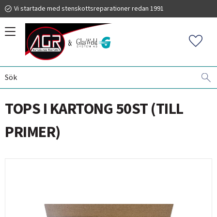
Vi startade med stenskottsreparationer redan 1991
Meny
Favorit
RUTBYTE
TILLBEHÖR - VERKTYG
019 225 220
TOPS I KARTONG 50ST (TILL
info@autoglassrestore.se
PRIMER)