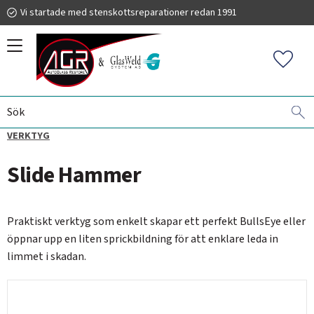
Vi startade med stenskottsreparationer redan 1991
Meny
Favorit
VINDRUTEREPARATIONER
AGR MEGAVAC
TILLBEHÖR -
019 225 220
VERKTYG
Slide Hammer
info@autoglassrestore.se
Praktiskt verktyg som enkelt skapar ett perfekt BullsEye eller
öppnar upp en liten sprickbildning för att enklare leda in
limmet i skadan.