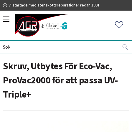
Vi startade med stenskottsreparationer redan 1991
Meny
Favorit
VINDRUTEREPARATIONER
AGR MEGAVAC
INJEKTOR
019 225 220
Skruv, Utbytes För Eco-Vac,
info@autoglassrestore.se
ProVac2000 för att passa UV-
Triple+