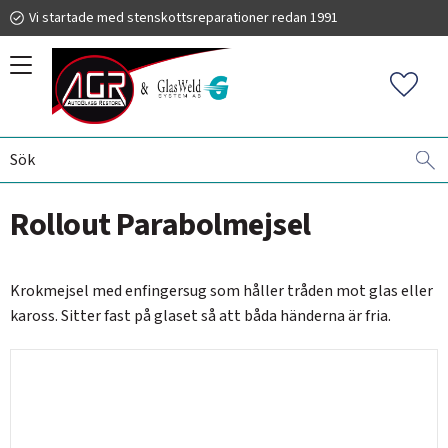
Vi startade med stenskottsreparationer redan 1991
Meny
Favorit
RUTBYTE
TILLBEHÖR - VERKTYG
019 225 220
Rollout Parabolmejsel
info@autoglassrestore.se
Krokmejsel med enfingersug som håller tråden mot glas eller
kaross. Sitter fast på glaset så att båda händerna är fria.​