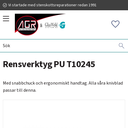
Vi startade med stenskottsreparationer redan 1991
Meny
Favorit
RUTBYTE
DRAGKNIV - RENSVERKTYG
019 225 220
Rensverktyg PU T10245
info@autoglassrestore.se
Med snabbchuck och ergonomiskt handtag. Alla våra knivblad
passar till denna.