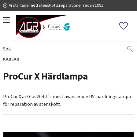
Vi startade med stenskottsreparationer redan 1991
Meny
Favorit
VINDRUTEREPARATIONER
GLASWELD ZOOM
UV-LAMPOR OCH
019 225 220
KABLAR
ProCur X Härdlampa
info@autoglassrestore.se
ProCur X är GlasWeld´s mest avancerade UV-härdningslampa
för reparation av stenskott.