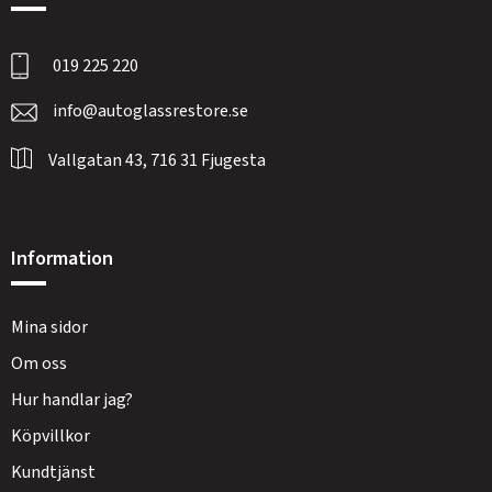
019 225 220
info@autoglassrestore.se
Vallgatan 43, 716 31 Fjugesta
Information
Mina sidor
Om oss
Hur handlar jag?
Köpvillkor
Kundtjänst