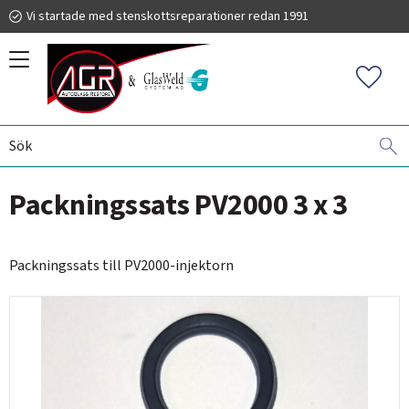
Vi startade med stenskottsreparationer redan 1991
Meny
Favorit
VINDRUTEREPARATIONER
GLASWELD ZOOM
PACKNINGAR
019 225 220
Packningssats PV2000 3 x 3
info@autoglassrestore.se
Packningssats till PV2000-injektorn