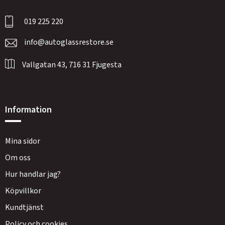
019 225 220
info@autoglassrestore.se
Vallgatan 43, 716 31 Fjugesta
Information
Mina sidor
Om oss
Hur handlar jag?
Köpvillkor
Kundtjänst
Policy och cookies