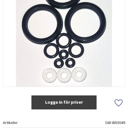
Logga in för priser
Lägg 
Artikelnr
GW-W03049