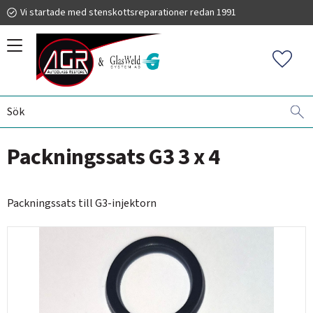
Vi startade med stenskottsreparationer redan 1991
Meny
Favorit
VINDRUTEREPARATIONER
GLASWELD ZOOM
PACKNINGAR
019 225 220
Packningssats G3 3 x 4
info@autoglassrestore.se
Packningssats till G3-injektorn