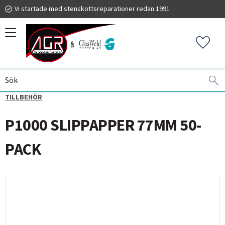
Vi startade med stenskottsreparationer redan 1991
Meny
Favorit
STRÅLKASTARRESTAURERING
AGR
SANDPAPPER -
019 225 220
TILLBEHÖR
P1000 SLIPPAPPER 77MM 50-
info@autoglassrestore.se
PACK