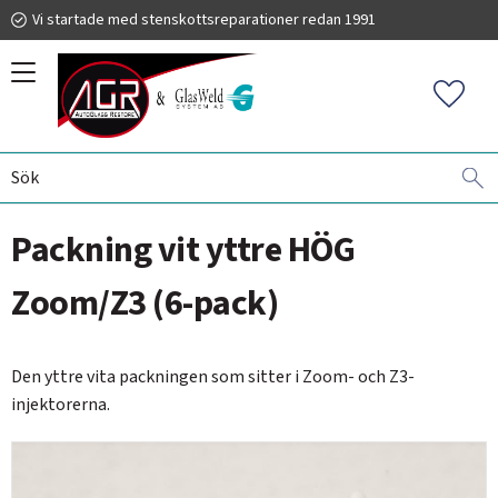
Vi startade med stenskottsreparationer redan 1991
Meny
Favorit
VINDRUTEREPARATIONER
GLASWELD ZOOM
PACKNINGAR
019 225 220
Packning vit yttre HÖG
info@autoglassrestore.se
Zoom/Z3 (6-pack)
Den yttre vita packningen som sitter i Zoom- och Z3-
injektorerna.