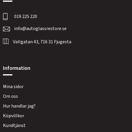
019 225 220
info@autoglassrestore.se
Vallgatan 43, 716 31 Fjugesta
Information
Mina sidor
Om oss
Hur handlar jag?
Köpvillkor
Kundtjänst