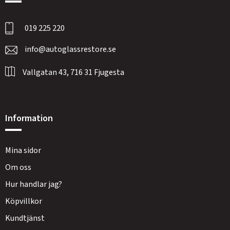
019 225 220
info@autoglassrestore.se
Vallgatan 43, 716 31 Fjugesta
Information
Mina sidor
Om oss
Hur handlar jag?
Köpvillkor
Kundtjänst