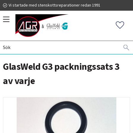
Vi startade med stenskottsreparationer redan 1991
Meny
Favorit
VINDRUTEREPARATIONER
AGR MEGAVAC
PACKNINGAR
019 225 220
GlasWeld G3 packningssats 3
info@autoglassrestore.se
av varje