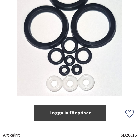
Logga in för priser
Lägg 
Artikelnr
SD20615