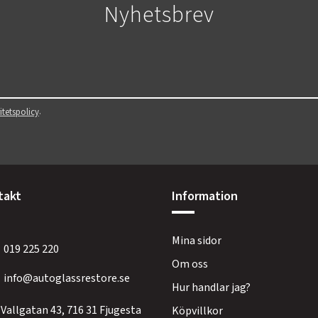
Nyhetsbrev
.
itetspolicy
takt
Information
Mina sidor
019 225 220
Om oss
info@autoglassrestore.se
Hur handlar jag?
Vallgatan 43, 716 31 Fjugesta
Köpvillkor