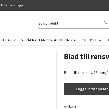
 1-5 arbetsdagar
I GLAS
STRÅLKASTARRESTAURERING
RUTBYTE
U
Blad till ren
Blad till renskniv, 16 mm, 
Logga in för priser
Artikelnr