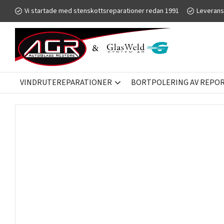
Vi startade med stenskottsreparationer redan 1991
Leverans
VINDRUTEREPARATIONER
BORTPOLERING AV REPOR 
RUTBYTE
DRAGKNIV - RENSVERKTYG