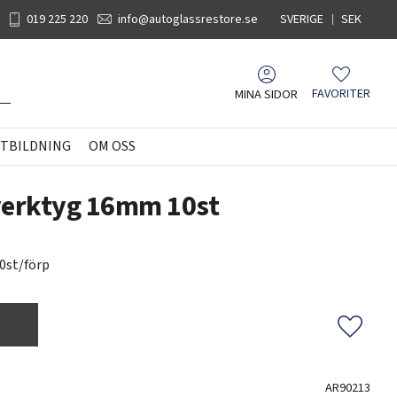
019 225 220
info@autoglassrestore.se
SVERIGE
SEK
MINA SIDOR
FAVORITER
Favoriter
TBILDNING
OM OSS
sverktyg 16mm 10st
10st/förp
Lägg til
AR90213